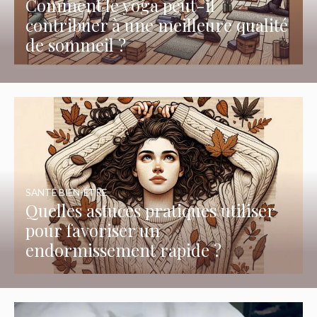
Comment le yoga peut-il
contribuer à une meilleure qualité
de sommeil ?
SANTÉ BIEN-ÊTRE
Quelles astuces pratiques utiliser
pour favoriser un
endormissement rapide ?