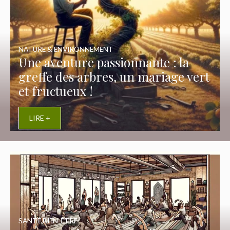
NATURE & ENVIRONNEMENT
Une aventure passionnante : la
greffe des arbres, un mariage vert
et fructueux !
LIRE +
SANTÉ BIEN-ÊTRE